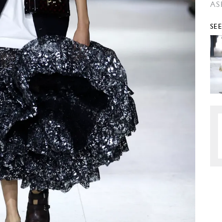
AS
SE