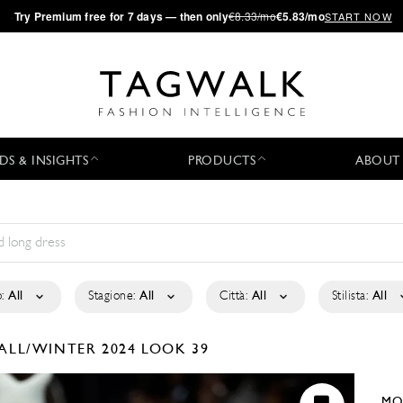
·
Try
Premium
free for 7 days — then only
€8.33/mo
€5.83/mo
START NOW
DS & INSIGHTS
PRODUCTS
ABOUT
:
All
Stagione:
All
Città:
All
Stilista:
All
ALL/WINTER 2024
LOOK 39
MO