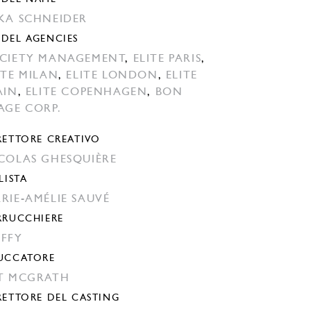
KA SCHNEIDER
DEL AGENCIES
CIETY MANAGEMENT
,
ELITE PARIS
,
ITE MILAN
,
ELITE LONDON
,
ELITE
AIN
,
ELITE COPENHAGEN
,
BON
AGE CORP.
RETTORE CREATIVO
COLAS GHESQUIÈRE
LISTA
RIE-AMÉLIE SAUVÉ
RRUCCHIERE
FFY
UCCATORE
T MCGRATH
RETTORE DEL CASTING