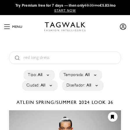
·
Try
Premium
free for 7 days — then only
€8.33/mo
€5.83/mo
START NOW
MENU
Tipo:
All
Temporada:
All
Ciudad:
All
Diseñador:
All
ATLEIN
SPRING/SUMMER 2024
LOOK 36