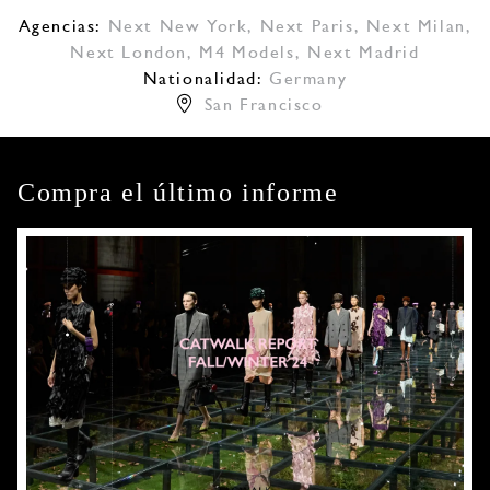
Agencias:
Next New York
,
Next Paris
,
Next Milan
,
Next London
,
M4 Models
,
Next Madrid
Nationalidad:
Germany
San Francisco
Compra el último informe