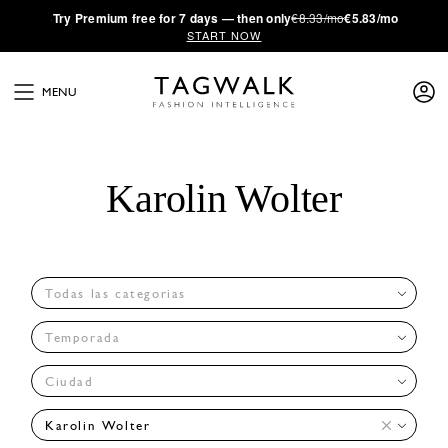
·
Try
Premium
free for 7 days — then only
€8.33/mo
€5.83/mo
START NOW
MENU
Karolin Wolter
Todas las categorias
Temporada
Ciudad
Karolin Wolter