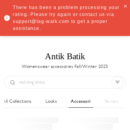
·
Try
Premium
free for 7 days — then only
€8.33/mo
€5.83/mo
There has been a problem processing your
START NOW
rating. Please try again or contact us via
support@tag-walk.com to get a proper
MENU
assistance.
Antik Batik
Womenswear accessories Fall/Winter 2025
Tipo:
All
Stagione:
All
Città:
All
All Collections
Looks
Accessori
Review
Stilista:
All
Clear all