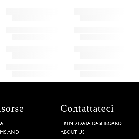
isorse
Contattateci
GAL
TREND DATA DASHBOARD
RMS AND
ABOUT US