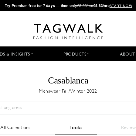
·
Try
Premium
free for 7 days — then only
€8.33/mo
€5.83/mo
START NOW
DS & INSIGHTS
PRODUCTS
ABOUT
Casablanca
Menswear Fall/Winter 2022
Stagione:
All
Città:
All
Stilista:
All
All Collections
Looks
Review