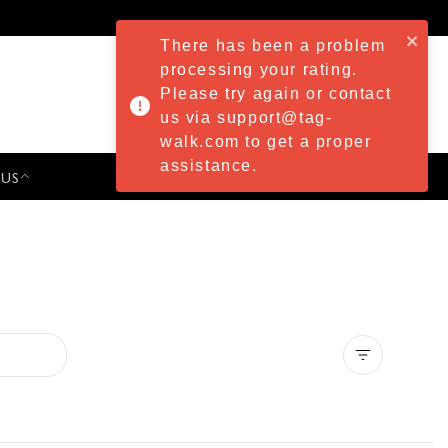
There has been a problem
processing your rating.
Please try again or contact
us via support@tag-
walk.com to get a proper
assistance.
 US
PRESS & EVENTS
Clear all