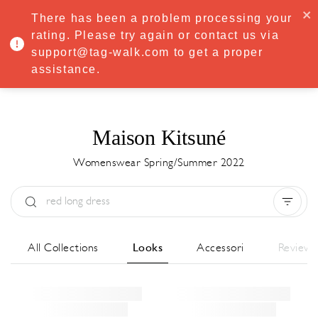
·
Try
Premium
free for 7 days — then only
€8.33/mo
€5.83/mo
There has been a problem processing your
START NOW
rating. Please try again or contact us via
support@tag-walk.com to get a proper
MENU
assistance.
Maison Kitsuné
Womenswear Spring/Summer 2022
Tipo:
All
Stagione:
All
Città:
All
All Collections
Looks
Accessori
Review
Stilista:
All
Clear all