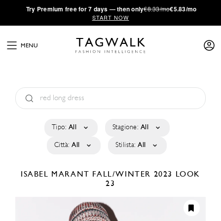
·
Try
Premium
free for 7 days — then only
€8.33/mo
€5.83/mo
START NOW
MENU
Tipo:
All
Stagione:
All
Città:
All
Stilista:
All
ISABEL MARANT
FALL/WINTER 2023
LOOK
23