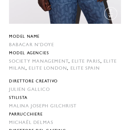
MODEL NAME
BABACAR N'DOYE
MODEL AGENCIES
SOCIETY MANAGEMENT
,
ELITE PARIS
,
ELITE
MILAN
,
ELITE LONDON
,
ELITE SPAIN
DIRETTORE CREATIVO
JULIEN GALLICO
STILISTA
MALINA JOSEPH GILCHRIST
PARRUCCHIERE
MICHAËL DELMAS