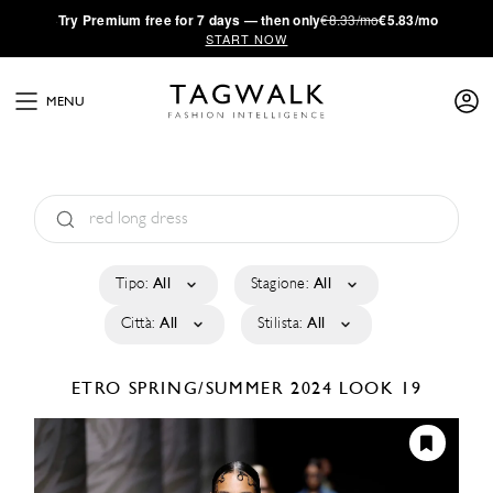
·
Try
Premium
free for 7 days — then only
€8.33/mo
€5.83/mo
START NOW
MENU
Tipo:
All
Stagione:
All
Città:
All
Stilista:
All
ETRO
SPRING/SUMMER 2024
LOOK 19