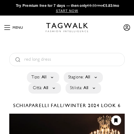
·
Try
Premium
free for 7 days — then only
€8.33/mo
€5.83/mo
START NOW
MENU
Tipo:
All
Stagione:
All
Città:
All
Stilista:
All
SCHIAPARELLI
FALL/WINTER 2024
LOOK 6