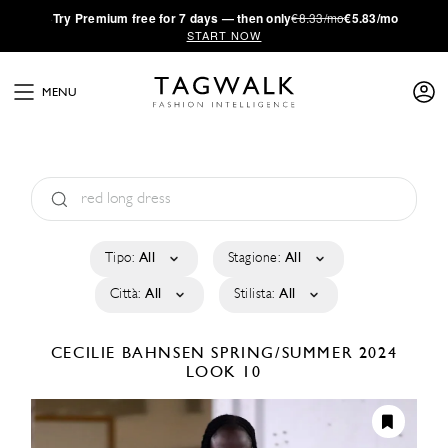
·
Try
Premium
free for 7 days — then only
€8.33/mo
€5.83/mo
START NOW
MENU
Tipo:
All
Stagione:
All
Città:
All
Stilista:
All
CECILIE BAHNSEN
SPRING/SUMMER 2024
LOOK 10