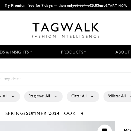
·
Try
Premium
free for 7 days — then only
€8.33/mo
€5.83/mo
START NOW
DS & INSIGHTS
PRODUCTS
ABOUT
:
All
Stagione:
All
Città:
All
Stilista:
All
DT
SPRING/SUMMER 2024
LOOK 14
MO