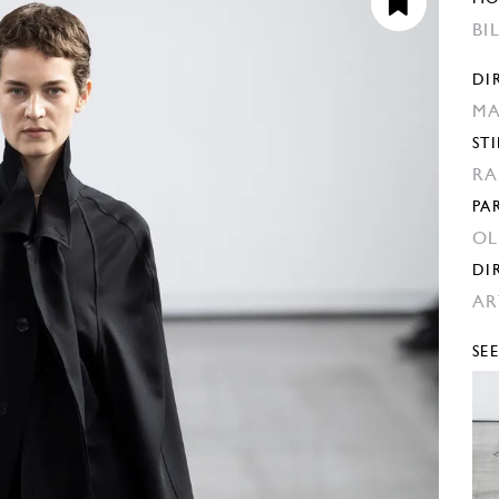
BI
DI
MA
STI
RA
PA
OL
DI
AR
SE