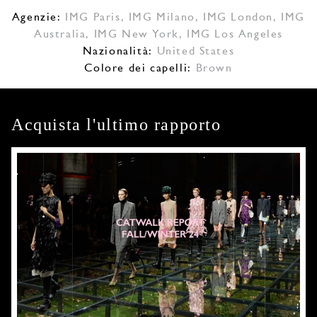
Agenzie:
IMG Paris
,
IMG Milano
,
IMG London
,
IMG
Australia
,
IMG New York
,
IMG Los Angeles
Nazionalità:
United States
Colore dei capelli:
Brown
Acquista l'ultimo rapporto