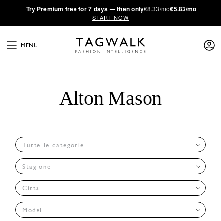
·
Try
Premium
free for 7 days — then only
€8.33/mo
€5.83/mo
START NOW
MENU
Alton Mason
Tutte le categorie
Stagione
Città
Model