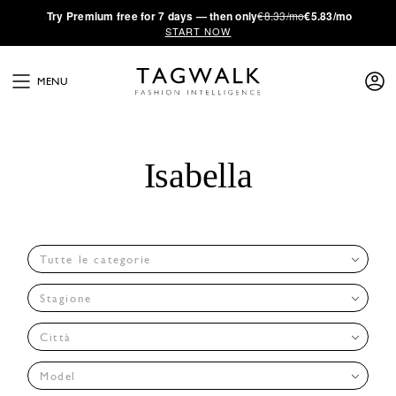
·
Try
Premium
free for 7 days — then only
€8.33/mo
€5.83/mo
START NOW
MENU
Isabella
Tutte le categorie
Stagione
Città
Model