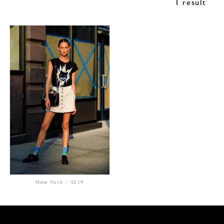
1 result
New York
-
SS19