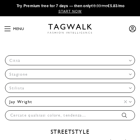
·
Try
Premium
free for 7 days — then only
€8.33/mo
€5.83/mo
START NOW
MENU
Città
Stagione
Stilista
Jay Wright
STREETSTYLE