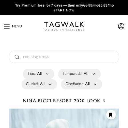
·
Try
Premium
free for 7 days — then only
€8.33/mo
€5.83/mo
START NOW
MENU
Tipo:
All
Temporada:
All
Ciudad:
All
Diseñador:
All
NINA RICCI
RESORT 2020
LOOK 3