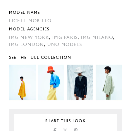
MODEL NAME
LICETT MORILLO
MODEL AGENCIES
IMG NEW YORK
,
IMG PARIS
,
IMG MILANO
,
IMG LONDON
,
UNO MODELS
SEE THE FULL COLLECTION
SHARE THIS LOOK