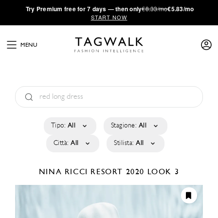
·
Try
Premium
free for 7 days — then only
€8.33/mo
€5.83/mo
START NOW
MENU
Tipo:
All
Stagione:
All
Città:
All
Stilista:
All
NINA RICCI
RESORT 2020
LOOK 3