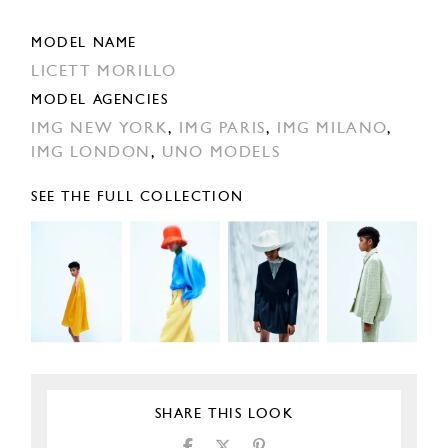
MODEL NAME
LICETT MORILLO
MODEL AGENCIES
IMG NEW YORK
,
IMG PARIS
,
IMG MILANO
,
IMG LONDON
,
UNO MODELS
SEE THE FULL COLLECTION
SHARE THIS LOOK