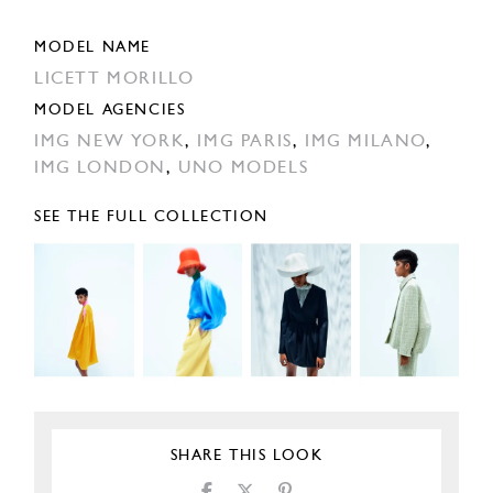
MODEL NAME
LICETT MORILLO
MODEL AGENCIES
IMG NEW YORK
,
IMG PARIS
,
IMG MILANO
,
IMG LONDON
,
UNO MODELS
SEE THE FULL COLLECTION
SHARE THIS LOOK