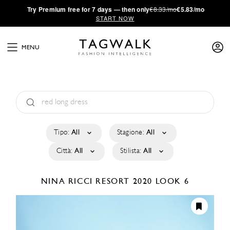
·
Try
Premium
free for 7 days — then only
€8.33/mo
€5.83/mo
START NOW
MENU
Tipo:
All
Stagione:
All
Città:
All
Stilista:
All
NINA RICCI
RESORT 2020
LOOK 6